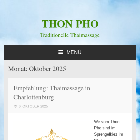
THON PHO
Traditionelle Thaimassage
MENÜ
ZUM
INHALT
Monat:
Oktober 2025
SPRINGEN
Empfehlung: Thaimassage in
Charlottenburg
6. OKTOBER 2025
Wir vom Thon
Pho sind im
Sprengelkiez im